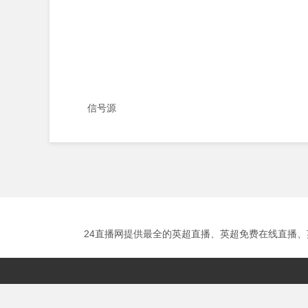
信号源
24直播网提供最全的英超直播、英超免费在线直播、英