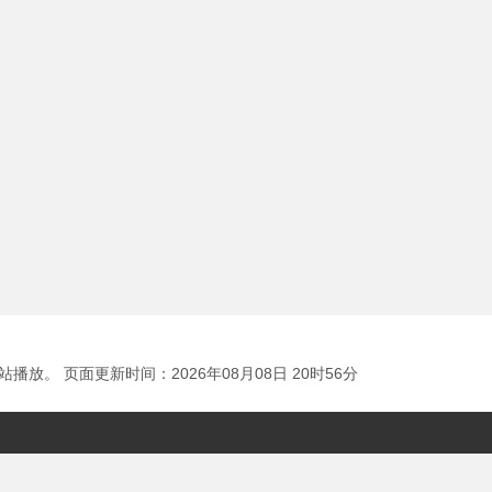
 页面更新时间：2026年08月08日 20时56分