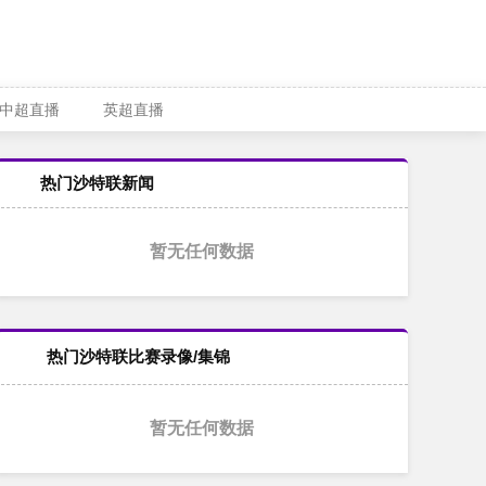
中超直播
英超直播
热门沙特联新闻
暂无任何数据
热门沙特联比赛录像/集锦
暂无任何数据