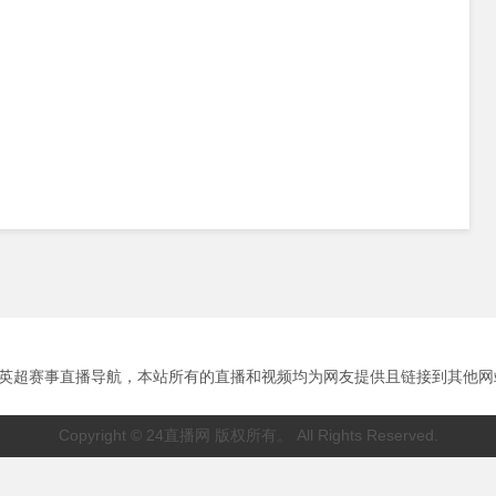
超赛事直播导航，本站所有的直播和视频均为网友提供且链接到其他网站播放。
Copyright © 24直播网 版权所有。 All Rights Reserved.