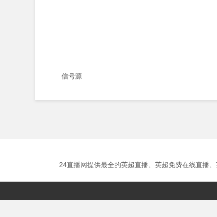
信号源
24直播网提供最全的英超直播、英超免费在线直播、英