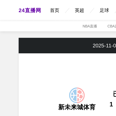
24直播网
首页
英超
足球
NBA直播
CB
2025-11-0
1
新未来城体育