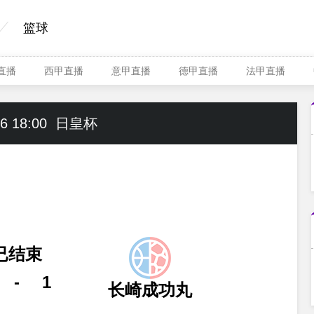
篮球
A直播
西甲直播
意甲直播
德甲直播
法甲直播
6 18:00
日皇杯
已结束
-
1
长崎成功丸