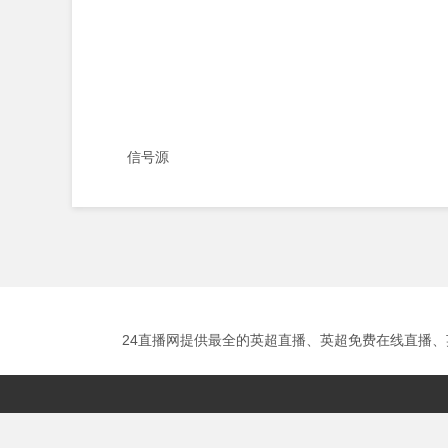
信号源
24直播网提供最全的英超直播、英超免费在线直播、英