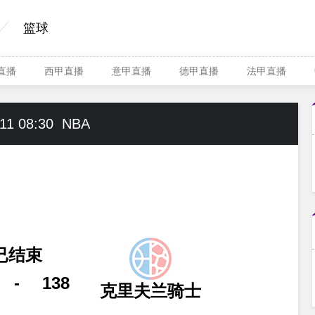
篮球
A直播
西甲直播
意甲直播
德甲直播
法甲直播
11 08:30
NBA
已结束
-
138
克里夫兰骑士