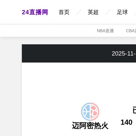
24直播网
首页
英超
足球
NBA直播
CB
2025-11-
140
迈阿密热火