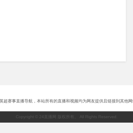
超赛事直播导航，本站所有的直播和视频均为网友提供且链接到其他网站播放。
Copyright © 24直播网 版权所有。 All Rights Reserved.