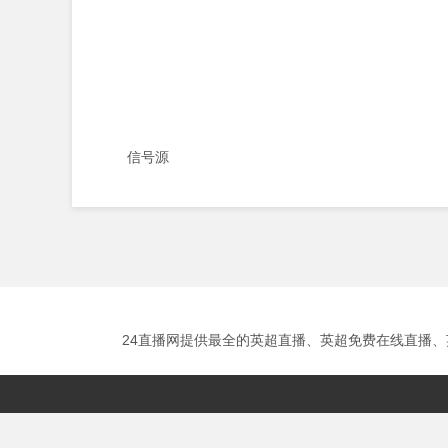
信号源
24直播网提供最全的英超直播、英超免费在线直播、英