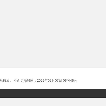
 页面更新时间：2026年08月07日 06时45分